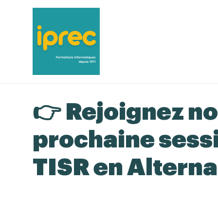
👉 Rejoignez no
prochaine sess
TISR en Altern