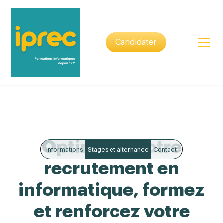
Candidater
Optimisez votre
Informations
Stages et alternance
Contact
recrutement en
informatique, formez
et renforcez votre