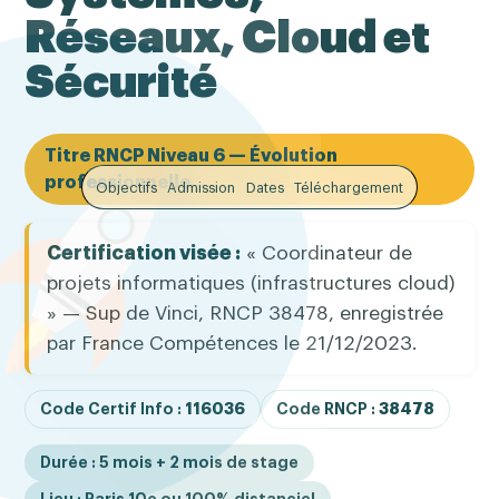
Réseaux, Cloud et
Sécurité
Titre RNCP Niveau 6 — Évolution
professionnelle
Objectifs
Admission
Dates
Téléchargement
Certification visée :
« Coordinateur de
projets informatiques (infrastructures cloud)
» — Sup de Vinci, RNCP 38478, enregistrée
par France Compétences le 21/12/2023.
Code Certif Info :
116036
Code RNCP :
38478
Durée : 5 mois + 2 mois de stage
Lieu : Paris 10e ou 100% distanciel