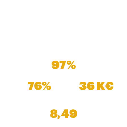
associations.
Après quelques années, ils peuvent intégrer une
formation de niveau 7 et devenir experts techniques
(infrastructures, cyber, cloud) ou aller vers des
fonctions d’encadrement.
Nos chiffres, pour 2024 :
97%
de réussite à la Certification
76%
36 K€
d'accès au poste
Salaire moyen à 6 mois
ou poursuite d'études à 6 mois
8,49
sur 10 de satisfaction