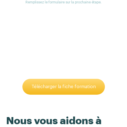
Remplissez le formulaire sur la prochaine étape.
Vous êtes intéressé ?
Téléchargez nos documents ici.
La fiche formation détaille l’organisation et le
programme de la formation.
Télécharger la fiche formation
Nous vous aidons à